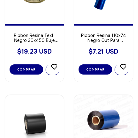
Ribbon Resina Textil
Ribbon Resina 110x74
Negro 30x450 Buje
Negro Out Para
Grande Out
Poliamida - Opp - Void
Sintetica
$19.23 USD
$7.21 USD
COMPRAR
COMPRAR