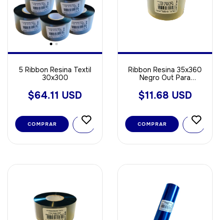
5 Ribbon Resina Textil
Ribbon Resina 35x360
30x300
Negro Out Para
Poliamida - Opp - Void
Sintetica
$64.11 USD
$11.68 USD