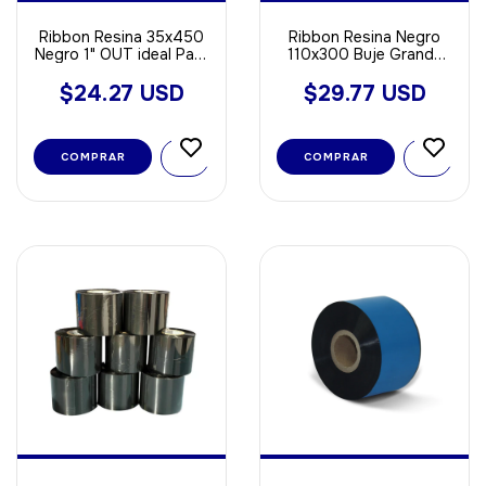
Ribbon Resina 35x450
Ribbon Resina Negro
Negro 1" OUT ideal Para
110x300 Buje Grande
Poliamida - Opp - Void
Out ideal Para
Sintetica
Poliamida - Opp - Void
$24.27 USD
$29.77 USD
Sintetica
COMPRAR
COMPRAR