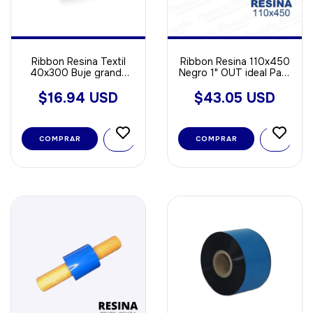
Ribbon Resina Textil
Ribbon Resina 110x450
40x300 Buje grande
Negro 1" OUT ideal Para
Out
Poliamida - Opp - Void
Sintetica
$16.94 USD
$43.05 USD
COMPRAR
COMPRAR