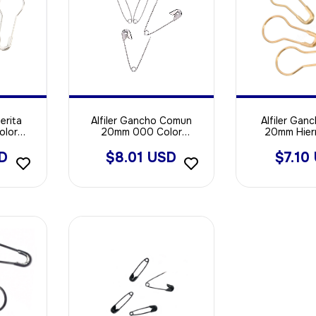
erita
Alfiler Gancho Comun
Alfiler Ganc
olor
20mm 000 Color
20mm Hier
000u
PLATEADO X 2000u
DORADO X
SD
$8.01 USD
$7.10