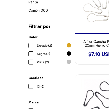
Perita
Común 000
Filtrar por
Color
Alfiler Gancho P
20mm Hierro C
Dorado (2)
PLATEADO X 1
$7.10 U
Negro (2)
Plata (2)
Cantidad
X1 (6)
Marca