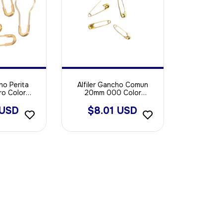
ho Perita
Alfiler Gancho Comun
ro Color
20mm 000 Color
 1000u
DORADO X 2000u
 USD
$8.01 USD