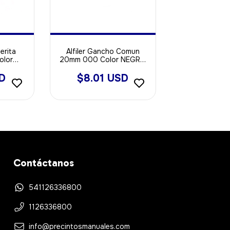
erita
Alfiler Gancho Comun
olor
20mm 000 Color NEGRO
00u
X 2000u
SD
$8.01 USD
Contáctanos
541126336800
1126336800
info@precintosmanuales.com