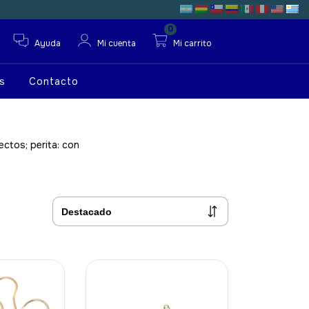
0
Ayuda
Mi cuenta
Mi carrito
s
Contacto
ectos; perita: con