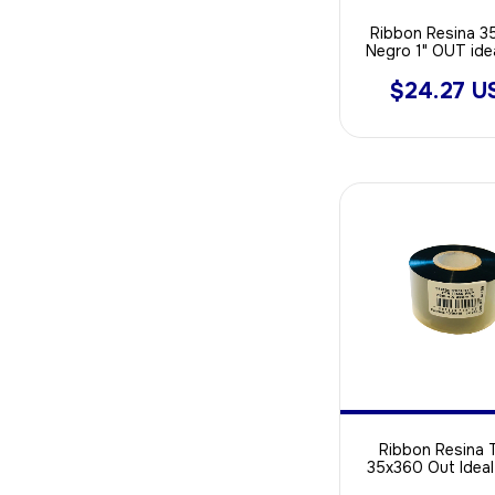
Ribbon Resina 
Negro 1" OUT ide
Poliamida - Opp 
Sintetica
$24.27 U
Ribbon Resina T
35x360 Out Ideal
Poliamida