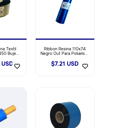
na Textil
Ribbon Resina 110x74
450 Buje
Negro Out Para Poliamida
 Out
- Opp - Void Sintetica
3 USD
$7.21 USD