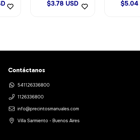
SD
$3.78 USD
$5.04
Contáctanos
541126336800
1126336800
info@precintosmanuales.com
Villa Sarmiento - Buenos Aires