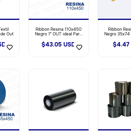
extil
Ribbon Resina 110x450
Ribbon Resi
nde Out
Negro 1" OUT ideal Para
Negro 35x74 
Poliamida - Opp - Void
Ou
Sintetica
SD
$43.05 USD
$4.47