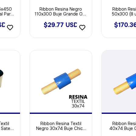
35x450
Ribbon Resina Negro
Ribbon Resi
al Para
110x300 Buje Grande Out
50x300 (8 
- Void
ideal Para Poliamida -
Opp - Void Sintetica
SD
$29.77 USD
$170.3
extil
Ribbon Resina Textil
Ribbon Resi
 Saten
Negro 30x74 Buje Chico
40x74 Buje 
OUT