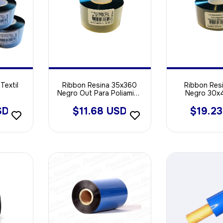
Textil
Ribbon Resina 35x360
Ribbon Resi
Negro Out Para Poliamida
Negro 30x
- Opp - Void Sintetica
Grande
SD
$11.68 USD
$19.2