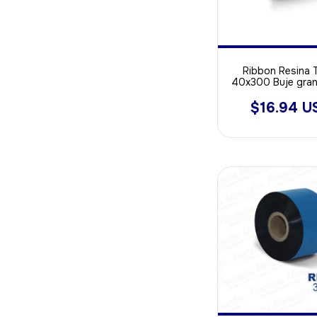
Ribbon Resina T
40x300 Buje gra
$16.94 U