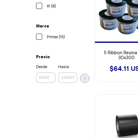
X1 (8)
Marca
Pmtex (15)
5 Ribbon Resina 
Precio
30x300
Desde
Hasta
$64.11 U