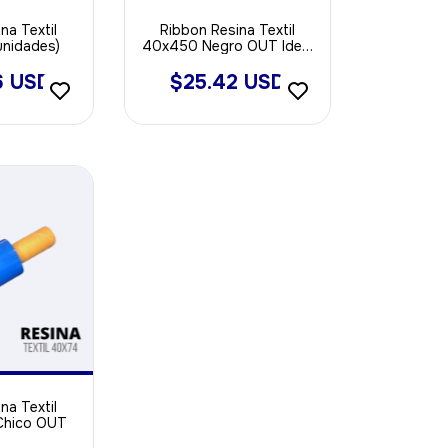
na Textil
Ribbon Resina Textil
unidades)
40x450 Negro OUT Ideal
Poliamida - Saten
6 USD
$25.42 USD
na Textil
Chico OUT