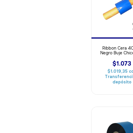
Ribbon Cera 4
Negro Buje Chic
ideal Para Pa
$1.073
$1.019,35
c
Transferenci
depósito