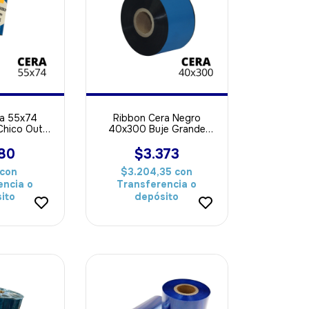
ra 55x74
Ribbon Cera Negro
Chico Out
40x300 Buje Grande
a Papel
OUT ideal Para Papel
380
$3.373
con
$3.204,35
con
encia o
Transferencia o
ito
depósito