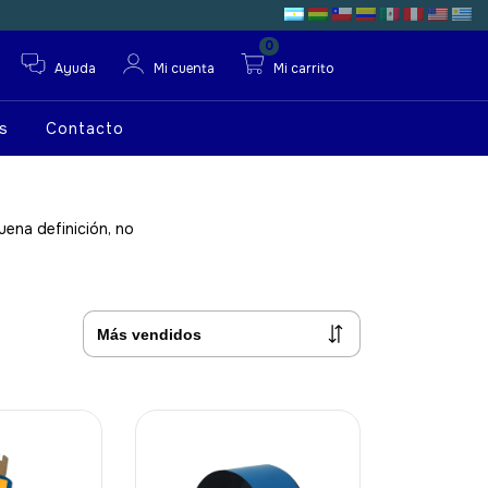
0
Ayuda
Mi cuenta
Mi carrito
s
Contacto
uena definición, no