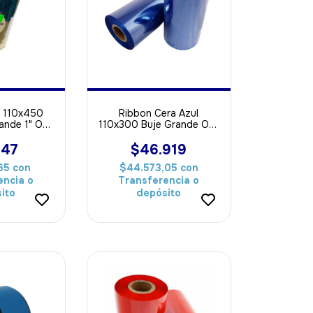
a 110x450
Ribbon Cera Azul
ande 1" Out
110x300 Buje Grande Out
a Papel
ideal Para Papel
347
$46.919
,65
con
$44.573,05
con
encia o
Transferencia o
ito
depósito