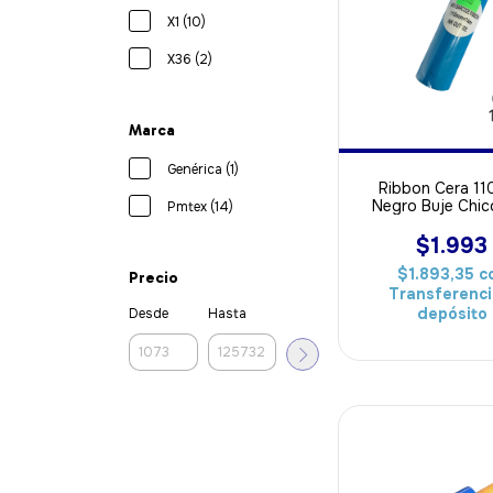
X1 (10)
X36 (2)
Marca
Genérica (1)
Ribbon Cera 11
Negro Buje Chic
Pmtex (14)
ideal Para Pa
$1.993
$1.893,35
c
Precio
Transferenci
depósito
Desde
Hasta