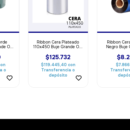
erde
Ribbon Cera Plateado
Ribbon Cer
nde Out
110x450 Buje Grande Out
Negro Buje 
pel
ideal Para Papel
ideal Par
9
$125.732
$8.
con
$119.445,40
con
$7.86
a o
Transferencia o
Transfer
depósito
depós