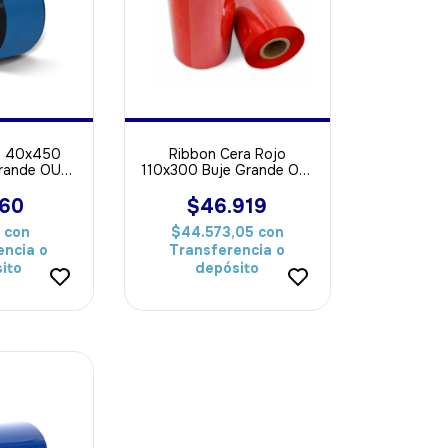
a 40x450
Ribbon Cera Rojo
Grande OUT
110x300 Buje Grande Out
a Papel
ideal Para Papel
060
$46.919
7
con
$44.573,05
con
encia o
Transferencia o
ito
depósito