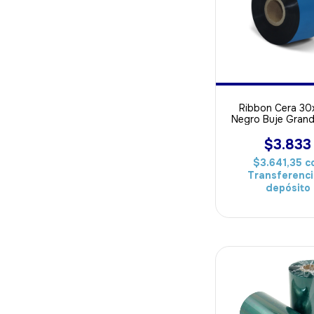
Ribbon Cera 3
Negro Buje Gran
ideal Para Pa
$3.833
$3.641,35
c
Transferenci
depósito