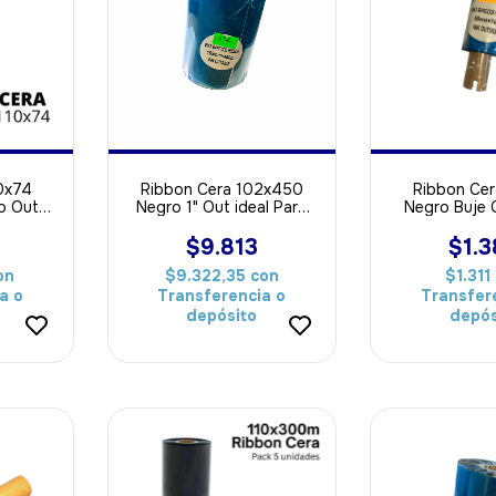
0x74
Ribbon Cera 102x450
Ribbon Ce
o Out
Negro 1" Out ideal Para
Negro Buje 
pel
Papel
ideal Par
$9.813
$1.
on
$9.322,35
con
$1.311
a o
Transferencia o
Transfer
depósito
depós