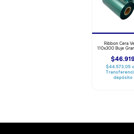
Ribbon Cera V
110x300 Buje Gra
ideal Para Pa
$46.91
$44.573,05
Transferenci
depósito