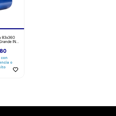
a 83x360
Grande IN
a Papel
280
6
con
encia o
ito