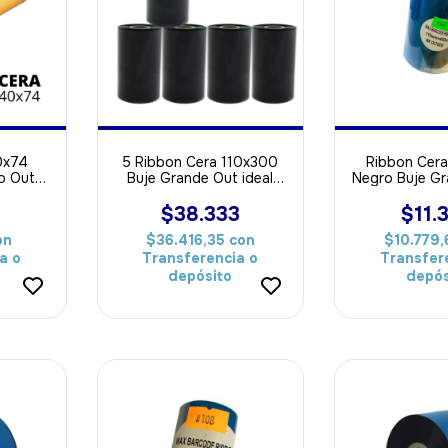
0x74
5 Ribbon Cera 110x300
Ribbon Cer
o Out
Buje Grande Out ideal
Negro Buje Gr
pel
Para Papel
ideal Par
$38.333
$11.
on
$36.416,35
con
$10.779
a o
Transferencia o
Transfer
depósito
depós