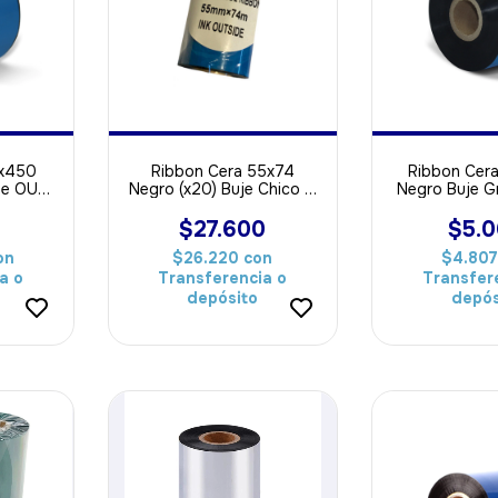
0x450
Ribbon Cera 55x74
Ribbon Cer
de OUT
Negro (x20) Buje Chico al
Negro Buje 
pel
Ras ideal Para Papel
ideal Par
$27.600
$5.
on
$26.220
con
$4.80
a o
Transferencia o
Transfer
depósito
depós