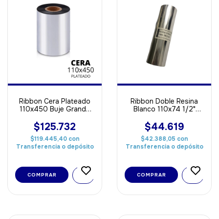
Ribbon Cera Plateado
Ribbon Doble Resina
110x450 Buje Grande
Blanco 110x74 1/2"
Out ideal Para Papel
OUT Ideal Poliamida
Saten
$125.732
$44.619
$119.445,40
con
$42.388,05
con
Transferencia o depósito
Transferencia o depósito