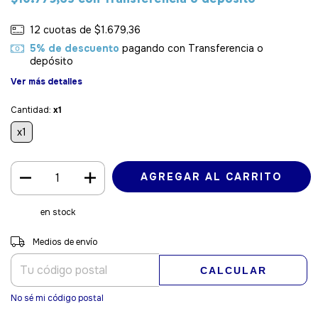
12
cuotas de
$1.679,36
5% de descuento
pagando con Transferencia o
depósito
Ver más detalles
Cantidad:
x1
x1
en stock
Entregas para el CP:
CAMBIAR CP
Medios de envío
CALCULAR
No sé mi código postal