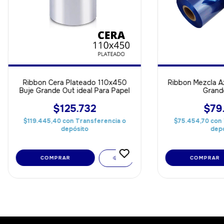
Ribbon Cera Plateado 110x450
Ribbon Mezcla A
Buje Grande Out ideal Para Papel
Grand
$125.732
$79
$119.445,40
con
Transferencia o
$75.454,70
con
depósito
depó
COMPRAR