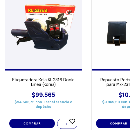
Etiquetadora Kola Kl-2316 Doble
Repuesto Porta
Linea (Korea)
para Mx-231
$99.565
$10
$94.586,75
con
Transferencia o
$9.965,50
con
depósito
depó