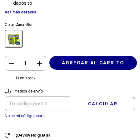
depósito
Ver más detalles
Color:
Amarillo
13
en stock
Entregas para el CP:
CAMBIAR CP
Medios de envío
CALCULAR
No sé mi código postal
¡Devolvelo gratis!