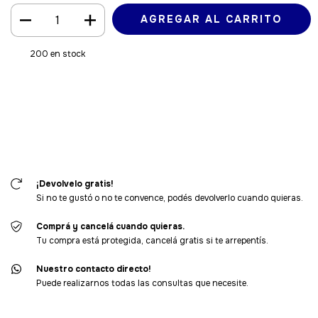
200
en stock
Medios de envío
Entregas para el CP:
CAMBIAR CP
CALCULAR
Iniciá sesión
y usá tus datos de entrega
No sé mi código postal
¡Devolvelo gratis!
Si no te gustó o no te convence, podés devolverlo cuando quieras.
Comprá y cancelá cuando quieras.
Tu compra está protegida, cancelá gratis si te arrepentís.
Nuestro contacto directo!
Puede realizarnos todas las consultas que necesite.