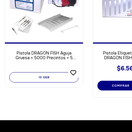
Pistola DRAGON FISH Aguja
Pistola Etique
Gruesa + 5000 Precintos + 5
DRAGON FISH 
Agujas de Repuesto
$6.5
VER
COMPRAR