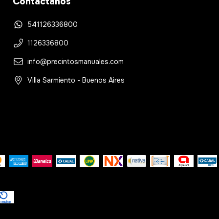
Contáctanos
541126336800
1126336800
info@precintosmanuales.com
Villa Sarmiento - Buenos Aires