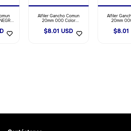
Comun
Alfiler Gancho Comun
Alfiler Gan
 NEGRO
20mm 000 Color
20mm 000
DORADO X 2000u
PLATEADO 
SD
$8.01 USD
$8.01