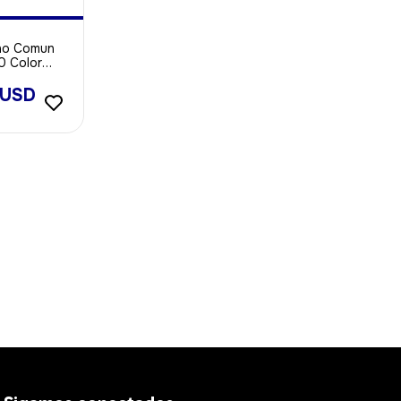
cho Comun
 Color
X 2000u
 USD