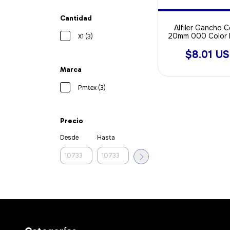
Cantidad
Alfiler Gancho 
20mm 000 Color
X1 (3)
X 2000u
$8.01 U
Marca
Pmtex (3)
Precio
Desde
Hasta