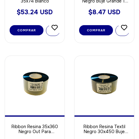
35x74 Blanco
Negro Buje Grande 1"
Out ideal Para Papel
$53.24 USD
$8.47 USD
COMPRAR
Ribbon Resina 35x360
Ribbon Resina Textil
Negro Out Para
Negro 30x450 Buje
Poliamida - Opp - Void
Grande Out