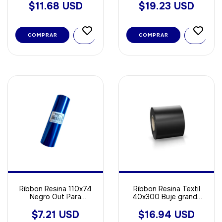
Sintetica
$11.68 USD
$19.23 USD
COMPRAR
Ribbon Resina 110x74
Ribbon Resina Textil
Negro Out Para
40x300 Buje grande
Poliamida - Opp - Void
Out
Sintetica
$7.21 USD
$16.94 USD