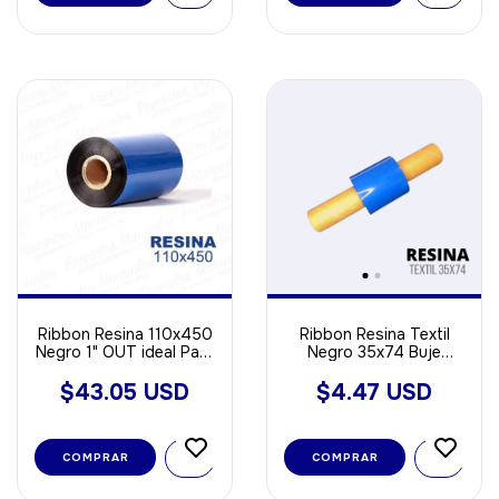
Ribbon Resina 110x450
Ribbon Resina Textil
Negro 1" OUT ideal Para
Negro 35x74 Buje
Poliamida - Opp - Void
Chico Out
Sintetica
$43.05 USD
$4.47 USD
COMPRAR
COMPRAR