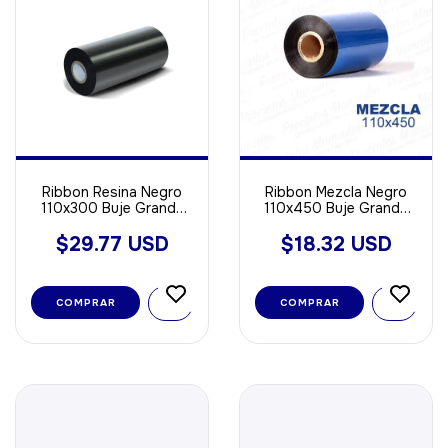
Ribbon Resina Negro
Ribbon Mezcla Negro
110x300 Buje Grande
110x450 Buje Grande
Out ideal Para
OUT Ideal Para Papel -
Poliamida - Opp - Void
Opp - Poliamida
$29.77 USD
$18.32 USD
Sintetica
COMPRAR
COMPRAR