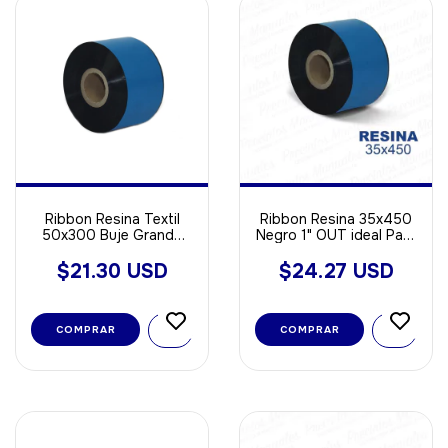
Ribbon Resina Textil
Ribbon Resina 35x450
50x300 Buje Grande
Negro 1" OUT ideal Para
Out
Poliamida - Opp - Void
Sintetica
$21.30 USD
$24.27 USD
COMPRAR