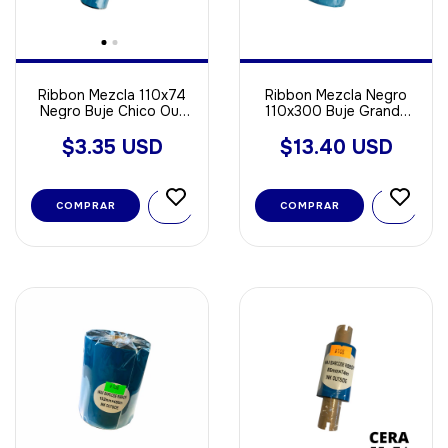
Ribbon Mezcla 110x74
Ribbon Mezcla Negro
Negro Buje Chico Out
110x300 Buje Grande
ideal Para Papel - Opp -
Out ideal Para Papel -
Poliamida
Opp - Poliamida
$3.35 USD
$13.40 USD
COMPRAR