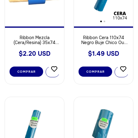
Ribbon Mezcla
Ribbon Cera 110x74
(Cera/Resina) 35x74
Negro Buje Chico Out
Negro Buje Chico 1/2"
ideal Para Papel
Out
$2.20 USD
$1.49 USD
COMPRAR
COMPRAR