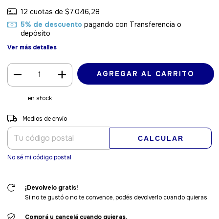
12
cuotas de
$7.046,28
5% de descuento
pagando con Transferencia o
depósito
Ver más detalles
en stock
Entregas para el CP:
CAMBIAR CP
Medios de envío
CALCULAR
No sé mi código postal
¡Devolvelo gratis!
Si no te gustó o no te convence, podés devolverlo cuando quieras.
Comprá y cancelá cuando quieras.