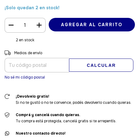
¡Solo quedan
2
en stock!
2
en stock
Entregas para el CP:
CAMBIAR CP
Medios de envío
CALCULAR
No sé mi código postal
¡Devolvelo gratis!
Si no te gustó o no te convence, podés devolverlo cuando quieras.
Comprá y cancelá cuando quieras.
Tu compra está protegida, cancelá gratis si te arrepentís.
Nuestro contacto directo!