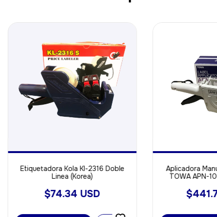
Etiquetadora Kola Kl-2316 Doble
Aplicadora Manu
Linea (Korea)
TOWA APN-100
$74.34 USD
$441.